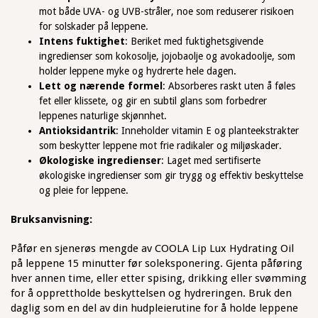
mot både UVA- og UVB-stråler, noe som reduserer risikoen
for solskader på leppene.
Intens fuktighet
: Beriket med fuktighetsgivende
ingredienser som kokosolje, jojobaolje og avokadoolje, som
holder leppene myke og hydrerte hele dagen.
Lett og nærende formel
: Absorberes raskt uten å føles
fet eller klissete, og gir en subtil glans som forbedrer
leppenes naturlige skjønnhet.
Antioksidantrik
: Inneholder vitamin E og planteekstrakter
som beskytter leppene mot frie radikaler og miljøskader.
Økologiske ingredienser
: Laget med sertifiserte
økologiske ingredienser som gir trygg og effektiv beskyttelse
og pleie for leppene.
Bruksanvisning:
Påfør en sjenerøs mengde av COOLA Lip Lux Hydrating Oil
på leppene 15 minutter før soleksponering. Gjenta påføring
hver annen time, eller etter spising, drikking eller svømming
for å opprettholde beskyttelsen og hydreringen. Bruk den
daglig som en del av din hudpleierutine for å holde leppene