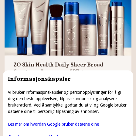
ZO Skin Health Daily Sheer Broad-
Spectrum Sunscreen SPF 50
Informasjonskapsler
En daglig solkrem med bredspektret SPF 50 som gir lett
dekning og beskytter mot UV-skader.
Vi bruker informasjonskapsler og personopplysninger for å gi
deg den beste opplevelsen, tilpasse annonser og analysere
Les mer →
brukeratferd. Ved å samtykke, godtar du at vi og Google bruker
dataene dine til personlig tilpasning av annonser.
Les mer om hvordan Google bruker dataene dine