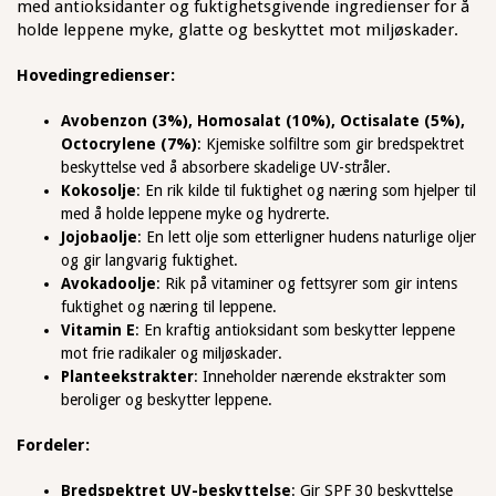
med antioksidanter og fuktighetsgivende ingredienser for å
holde leppene myke, glatte og beskyttet mot miljøskader.
Hovedingredienser:
Avobenzon (3%), Homosalat (10%), Octisalate (5%),
Octocrylene (7%)
: Kjemiske solfiltre som gir bredspektret
beskyttelse ved å absorbere skadelige UV-stråler.
Kokosolje
: En rik kilde til fuktighet og næring som hjelper til
med å holde leppene myke og hydrerte.
Jojobaolje
: En lett olje som etterligner hudens naturlige oljer
og gir langvarig fuktighet.
Avokadoolje
: Rik på vitaminer og fettsyrer som gir intens
fuktighet og næring til leppene.
Vitamin E
: En kraftig antioksidant som beskytter leppene
mot frie radikaler og miljøskader.
Planteekstrakter
: Inneholder nærende ekstrakter som
beroliger og beskytter leppene.
Fordeler:
Bredspektret UV-beskyttelse
: Gir SPF 30 beskyttelse