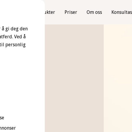
ehandlinger
Produkter
Priser
Om oss
Konsultas
 å gi deg den
tferd. Ved å
il personlig
se
nnonser