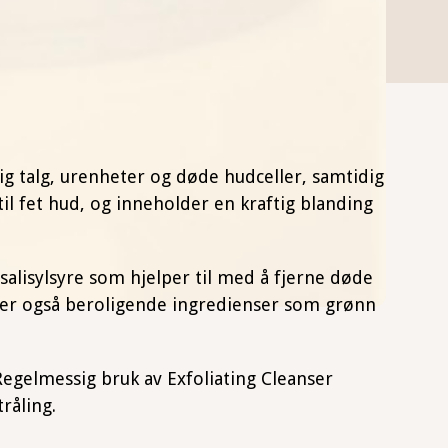
dig talg, urenheter og døde hudceller, samtidig
il fet hud, og inneholder en kraftig blanding
alisylsyre som hjelper til med å fjerne døde
lder også beroligende ingredienser som grønn
egelmessig bruk av Exfoliating Cleanser
råling.