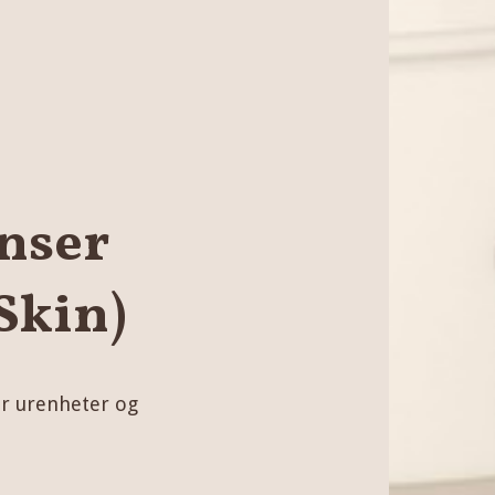
anser
Skin)
er urenheter og