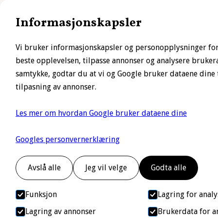
Informasjonskapsler
Hjem
B
Vi bruker informasjonskapsler og personopplysninger for
beste opplevelsen, tilpasse annonser og analysere brukera
samtykke, godtar du at vi og Google bruker dataene dine t
tilpasning av annonser.
Les mer om hvordan Google bruker dataene dine
Googles personvernerklæring
Avslå alle
Jeg vil velge
Godta alle
Funksjon
Lagring for analy
Lagring av annonser
Brukerdata for a