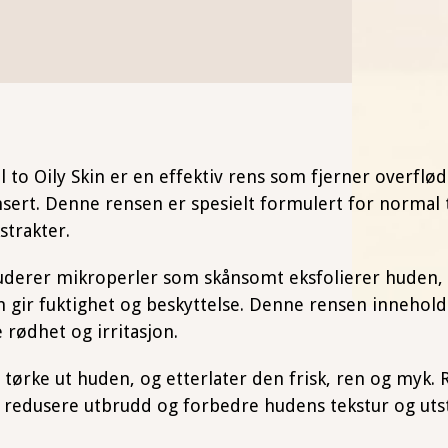
 to Oily Skin er en effektiv rens som fjerner overflø
sert. Denne rensen er spesielt formulert for normal t
strakter.
luderer mikroperler som skånsomt eksfolierer huden, s
m gir fuktighet og beskyttelse. Denne rensen inneho
 rødhet og irritasjon.
rke ut huden, og etterlater den frisk, ren og myk. R
, redusere utbrudd og forbedre hudens tekstur og utst