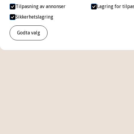
Tilpasning av annonser
Lagring for tilp
Sikkerhetslagring
Godta valg